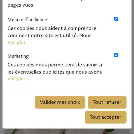
pages vues
Mesure d'audience
Ces cookies nous aident à comprendre
comment notre site est utilisé. Nous
savons quelles pages sont les plus vues,
Voir plus
d'où viennent nos visiteurs. Ils sont
Marketing
essentiels pour nous afin de vous offrir la
Tiep Boudienne
meilleure expérience possible.
Ces cookies nous permettent de savoir si
Voir le produit
les éventuelles publicités que nous avons
pu vous proposer ont été pertinentes.
Voir plus
15.00 €
Valider mes choix
Tout refuser
Tout accepter