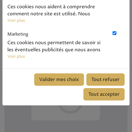
Ces cookies nous aident à comprendre
comment notre site est utilisé. Nous
Fanta 33cl
savons quelles pages sont les plus vues,
Voir plus
Voir le produit
d'où viennent nos visiteurs. Ils sont
Marketing
essentiels pour nous afin de vous offrir la
2.00 €
meilleure expérience possible.
Ces cookies nous permettent de savoir si
les éventuelles publicités que nous avons
pu vous proposer ont été pertinentes.
Voir plus
Valider mes choix
Tout refuser
Tout accepter