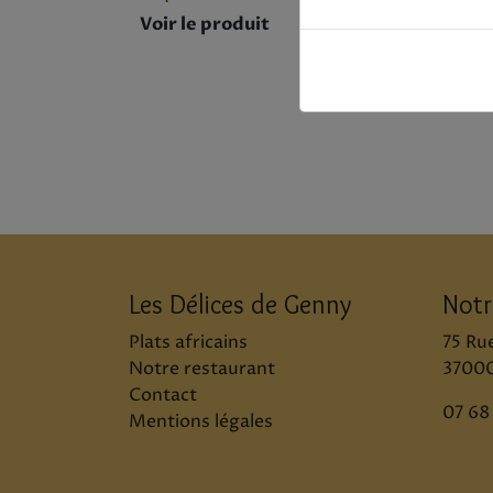
Voir le produit
Voir
15.00 €
Les Délices de Genny
Notr
Plats africains
75 Ru
Notre restaurant
37000
Contact
07 68
Mentions légales