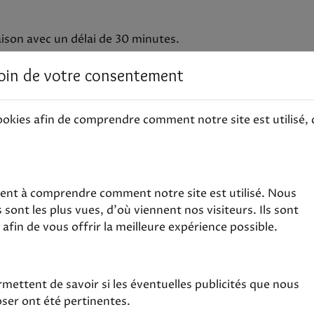
raison avec un délai de 30 minutes.
oin de votre consentement
ookies afin de comprendre comment notre site est utilisé, q
dent à comprendre comment notre site est utilisé. Nous
sont les plus vues, d'où viennent nos visiteurs. Ils sont
afin de vous offrir la meilleure expérience possible.
mettent de savoir si les éventuelles publicités que nous
ser ont été pertinentes.
Roti De Boeuf Et Riz
s De Poulet Frits Et Riz