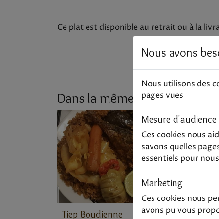
Ce plat est disponible au retrait ou à la liv
Nous avons bes
Nous utilisons des c
Dans la même collection
pages vues
Mesure d'audience
Ces cookies nous ai
savons quelles pages 
essentiels pour nous 
Marketing
Ces cookies nous per
avons pu vous propo
Tiep Boudienne
Aile