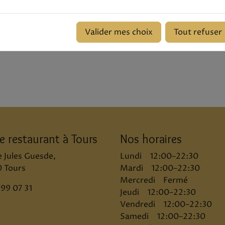
Voir le produit
 le produit
12.
10.00 €
Valider mes choix
Tout refuser
e restaurant à Tours
Nos horaires
e Jules Guesde,
Lundi 12:00–22:30
 Tours
Mardi 12:00–22:30
Mercredi Fermé
 99 07 31
Jeudi 12:00–22:30
Vendredi 12:00–22:30
Samedi 12:00–22:30